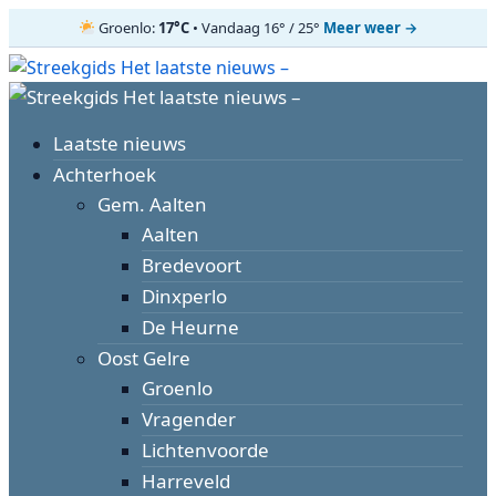
Groenlo:
17°C
• Vandaag 16° / 25°
Meer weer →
Ga
naar
Primair
de
menu
inhoud
Laatste nieuws
Achterhoek
Gem. Aalten
Aalten
Bredevoort
Dinxperlo
De Heurne
Oost Gelre
Groenlo
Vragender
Lichtenvoorde
Harreveld