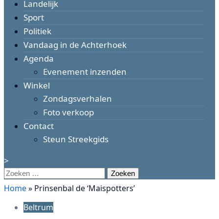
Landelijk
Sport
Politiek
Vandaag in de Achterhoek
Agenda
Evenement inzenden
Winkel
Zondagsverhalen
Foto verkoop
Contact
Steun Streekgids
>
Zoeken
naar:
Home
»
Prinsenbal de ‘Maispotters’
Beltrum