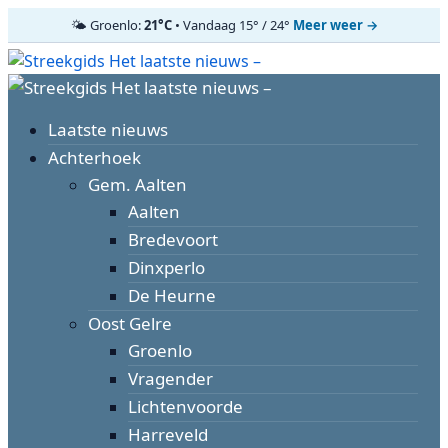
🌤️ Groenlo:
21°C
• Vandaag 15° / 24°
Meer weer →
Ga
naar
Primair
de
menu
inhoud
Laatste nieuws
Achterhoek
Gem. Aalten
Aalten
Bredevoort
Dinxperlo
De Heurne
Oost Gelre
Groenlo
Vragender
Lichtenvoorde
Harreveld