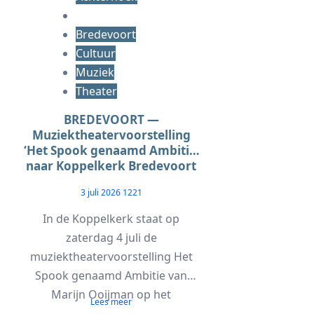
Bredevoort
Cultuur
Muziek
Theater
BREDEVOORT —
Muziektheatervoorstelling
‘Het Spook genaamd Ambitie’
naar Koppelkerk Bredevoort
3 juli 2026
1221
In de Koppelkerk staat op
zaterdag 4 juli de
muziektheatervoorstelling Het
Spook genaamd Ambitie van
Marijn Ooijman op het
Lees meer
programma....