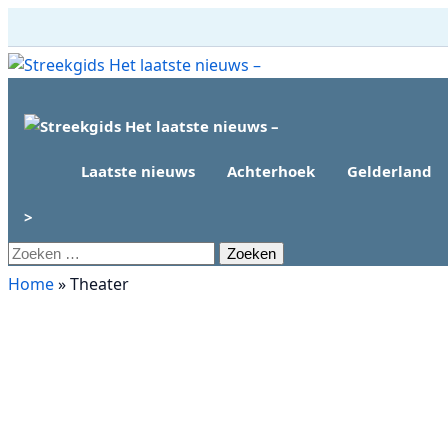
Ga
naar
Primair menu
de
inhoud
Laatste nieuws
Achterhoek
Gelderland
>
Zoeken
naar:
Home
»
Theater