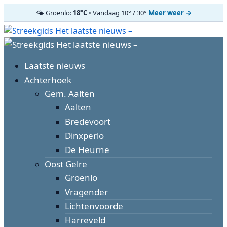
🌤️ Groenlo:
18°C
• Vandaag 10° / 30°
Meer weer →
Ga
naar
Primair
de
menu
inhoud
Laatste nieuws
Achterhoek
Gem. Aalten
Aalten
Bredevoort
Dinxperlo
De Heurne
Oost Gelre
Groenlo
Vragender
Lichtenvoorde
Harreveld