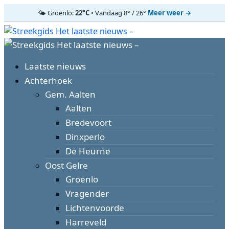
🌤️ Groenlo:
22°C
• Vandaag 8° / 26°
Meer weer →
Ga
naar
Primair
de
menu
inhoud
Laatste nieuws
Achterhoek
Gem. Aalten
Aalten
Bredevoort
Dinxperlo
De Heurne
Oost Gelre
Groenlo
Vragender
Lichtenvoorde
Harreveld