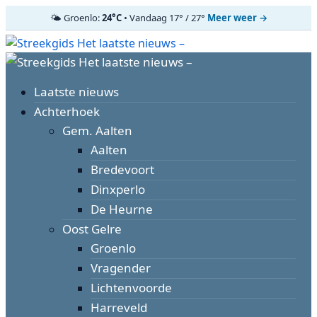
🌤️ Groenlo:
24°C
• Vandaag 17° / 27°
Meer weer →
Ga
naar
Primair
de
menu
inhoud
Laatste nieuws
Achterhoek
Gem. Aalten
Aalten
Bredevoort
Dinxperlo
De Heurne
Oost Gelre
Groenlo
Vragender
Lichtenvoorde
Harreveld