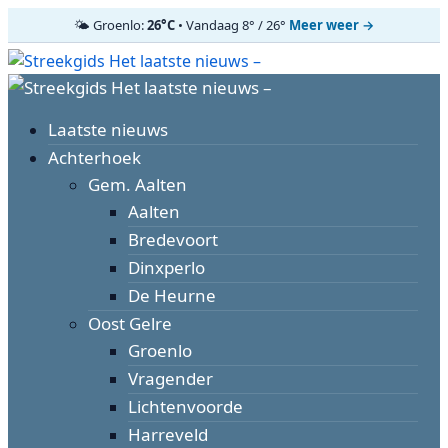
🌤️ Groenlo:
26°C
• Vandaag 8° / 26°
Meer weer →
Ga
naar
Primair
de
menu
inhoud
Laatste nieuws
Achterhoek
Gem. Aalten
Aalten
Bredevoort
Dinxperlo
De Heurne
Oost Gelre
Groenlo
Vragender
Lichtenvoorde
Harreveld