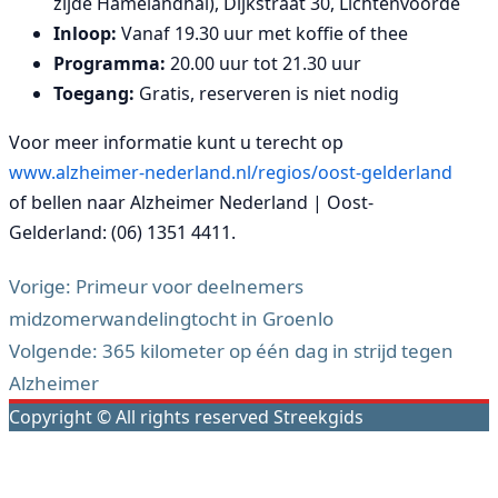
zijde Hamelandhal), Dijkstraat 30, Lichtenvoorde
Inloop:
Vanaf 19.30 uur met koffie of thee
Programma:
20.00 uur tot 21.30 uur
Toegang:
Gratis, reserveren is niet nodig
Voor meer informatie kunt u terecht op
www.alzheimer-nederland.nl/regios/oost-gelderland
of bellen naar Alzheimer Nederland | Oost-
Gelderland: (06) 1351 4411.
Vorige:
Primeur voor deelnemers
midzomerwandelingtocht in Groenlo
Bericht
Volgende:
365 kilometer op één dag in strijd tegen
navigatie
Alzheimer
Copyright © All rights reserved Streekgids