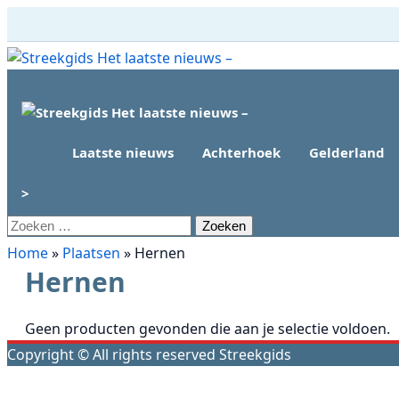
Ga
naar
Primair menu
de
inhoud
Laatste nieuws
Achterhoek
Gelderland
>
Zoeken
naar:
Home
»
Plaatsen
»
Hernen
Hernen
Geen producten gevonden die aan je selectie voldoen.
Copyright © All rights reserved Streekgids