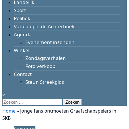
Landelijk
Sport
Politiek
Vandaag in de Achterhoek
Agenda
Evenement inzenden
Winkel
Zondagsverhalen
Foto verkoop
Contact
Steun Streekgids
>
Zoeken
naar:
Home
»
Jonge fans ontmoeten Graafschapspelers in
SKB