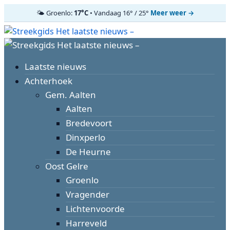
🌤️ Groenlo:
17°C
• Vandaag 16° / 25°
Meer weer →
Ga
naar
Primair
de
menu
inhoud
Laatste nieuws
Achterhoek
Gem. Aalten
Aalten
Bredevoort
Dinxperlo
De Heurne
Oost Gelre
Groenlo
Vragender
Lichtenvoorde
Harreveld