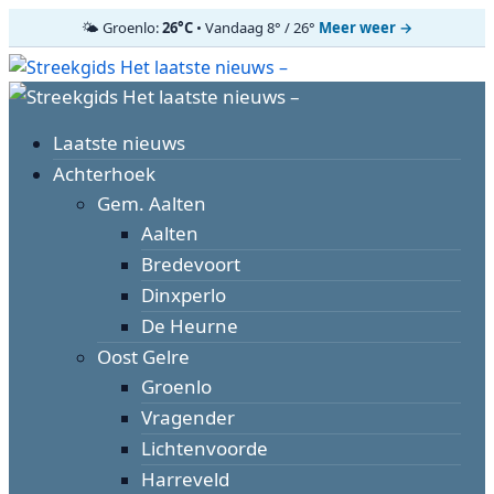
🌤️ Groenlo:
26°C
• Vandaag 8° / 26°
Meer weer →
Ga
naar
Primair
de
menu
inhoud
Laatste nieuws
Achterhoek
Gem. Aalten
Aalten
Bredevoort
Dinxperlo
De Heurne
Oost Gelre
Groenlo
Vragender
Lichtenvoorde
Harreveld