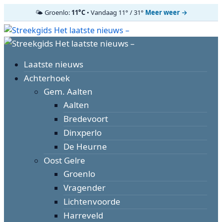
🌤️ Groenlo:
11°C
• Vandaag 11° / 31°
Meer weer →
Ga
naar
Primair
de
menu
inhoud
Laatste nieuws
Achterhoek
Gem. Aalten
Aalten
Bredevoort
Dinxperlo
De Heurne
Oost Gelre
Groenlo
Vragender
Lichtenvoorde
Harreveld