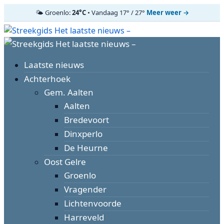
🌤️ Groenlo:
24°C
• Vandaag 17° / 27°
Meer weer →
Ga
naar
Primair
de
menu
inhoud
Laatste nieuws
Achterhoek
Gem. Aalten
Aalten
Bredevoort
Dinxperlo
De Heurne
Oost Gelre
Groenlo
Vragender
Lichtenvoorde
Harreveld