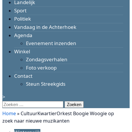
Landelijk
Sport
Politiek
Vandaag in de Achterhoek
Agenda
Evenement inzenden
Winkel
Zondagsverhalen
Foto verkoop
Contact
Steun Streekgids
>
Zoeken
naar:
Home
»
CultuurKwartierOrkest Boogie Woogie op
zoek naar nieuwe muzikanten