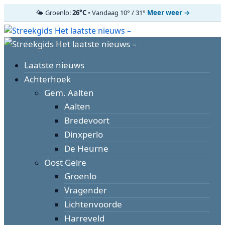
🌤️ Groenlo:
26°C
• Vandaag 10° / 31°
Meer weer →
Ga
naar
Primair
de
menu
inhoud
Laatste nieuws
Achterhoek
Gem. Aalten
Aalten
Bredevoort
Dinxperlo
De Heurne
Oost Gelre
Groenlo
Vragender
Lichtenvoorde
Harreveld