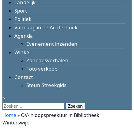
Landelijk
Sport
Politiek
Vandaag in de Achterhoek
Agenda
Evenement inzenden
Winkel
Zondagsverhalen
Foto verkoop
Contact
Steun Streekgids
>
Zoeken
naar:
Home
»
OV-inloopspreekuur in Bibliotheek
Winterswijk