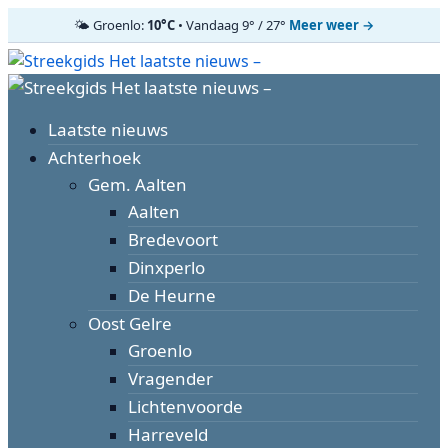
🌤️ Groenlo:
10°C
• Vandaag 9° / 27°
Meer weer →
Ga
naar
Primair
de
menu
inhoud
Laatste nieuws
Achterhoek
Gem. Aalten
Aalten
Bredevoort
Dinxperlo
De Heurne
Oost Gelre
Groenlo
Vragender
Lichtenvoorde
Harreveld