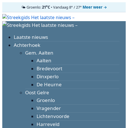
🌤️ Groenlo:
21°C
• Vandaag 8° / 27°
Meer weer →
Ga
naar
Primair
de
menu
inhoud
Laatste nieuws
Achterhoek
Gem. Aalten
Aalten
Bredevoort
Dinxperlo
De Heurne
Oost Gelre
Groenlo
Vragender
Lichtenvoorde
Harreveld