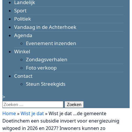
Landelijk
Sport
Politiek
Vandaag in de Achterhoek
Agenda
Evenement inzenden
Winkel
Zondagsverhalen
Foto verkoop
Contact
Steun Streekgids
>
Zoeken
naar:
Home
»
Wist je dat
»
Wist je dat …de gemeente
Doetinchem een subsidie invoert voor energiezuinig
witgoed in 2026 en 2027? Inwoners kunnen zo