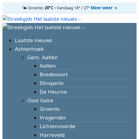
🌤️ Groenlo:
20°C
• Vandaag 18° / 27°
Meer weer →
Ga
naar
Primair
de
menu
inhoud
Laatste nieuws
Achterhoek
Gem. Aalten
Aalten
Bredevoort
Dinxperlo
De Heurne
Oost Gelre
Groenlo
Vragender
Lichtenvoorde
Harreveld